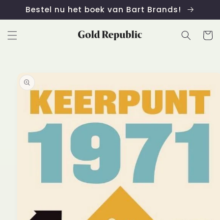
Meteen
Bestel nu het boek van Bart Brands!
naar de
content
Winkelwa
 direct naar
roductinformatie