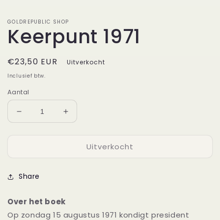
GOLDREPUBLIC SHOP
Keerpunt 1971
Normale
€23,50 EUR
Uitverkocht
prijs
Inclusief btw.
Aantal
Aantal
Aantal
verlagen
verhogen
voor
voor
Uitverkocht
Keerpunt
Keerpunt
1971
1971
Share
Over het boek
Op zondag 15 augustus 1971 kondigt president