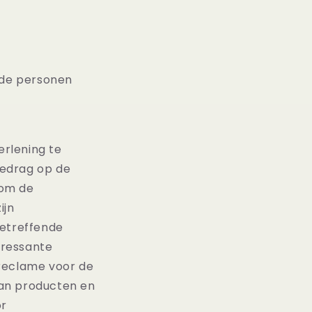
gde personen
rlening te
gedrag op de
 om de
ijn
betreffende
eressante
 reclame voor de
van producten en
or