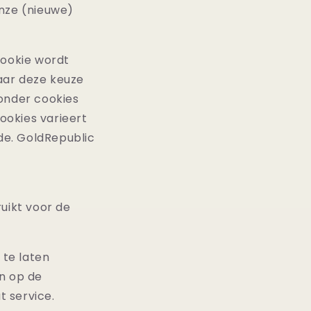
onze (nieuwe)
cookie wordt
aar deze keuze
onder cookies
ookies varieert
de. GoldRepublic
uikt voor de
 te laten
en op de
 service.