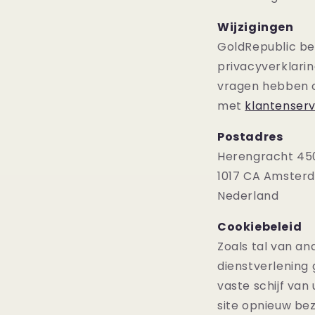
Wijzigingen
GoldRepublic be
privacyverklari
vragen hebben o
met
klantenser
Postadres
Herengracht 45
1017 CA Amster
Nederland
Cookiebeleid
Zoals tal van an
dienstverlening 
vaste schijf va
site opnieuw be