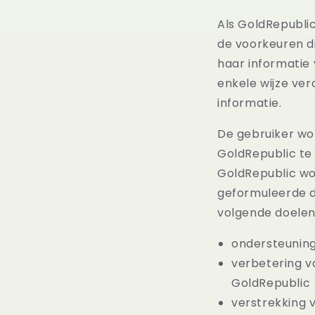
Als GoldRepubli
de voorkeuren di
haar informatie 
enkele wijze ve
informatie.
De gebruiker wor
GoldRepublic te
GoldRepublic wo
geformuleerde d
volgende doelen
ondersteuning
verbetering v
GoldRepublic
verstrekking 