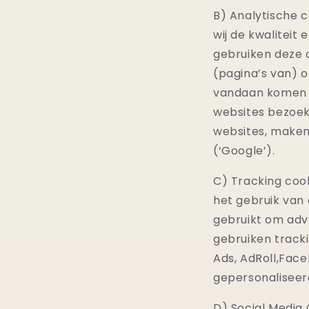
B) Analytische c
wij de kwaliteit 
gebruiken deze
(pagina’s van) 
vandaan komen e
websites
bezoek
websites, maken
(‘Google’).
C) Tracking cook
het gebruik van
gebruikt om adve
gebruiken tracki
Ads, AdRoll,Face
gepersonaliseerd
D)
Social Media