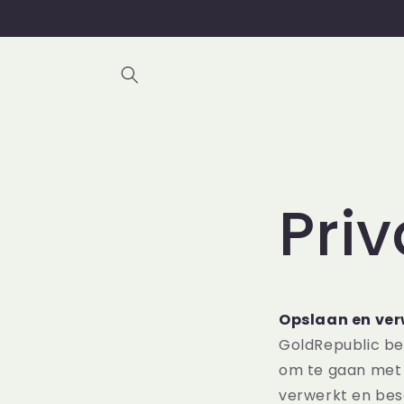
Meteen
naar de
content
Priv
Opslaan en ve
GoldRepublic be
om te gaan met 
verwerkt en be