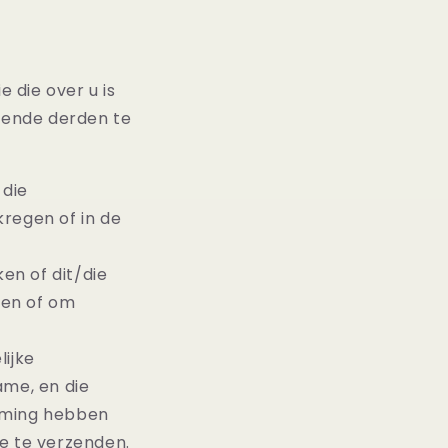
 die over u is
lgende derden te
 die
regen of in de
en of dit/die
ren of om
lijke
ame, en die
emming hebben
e te verzenden.