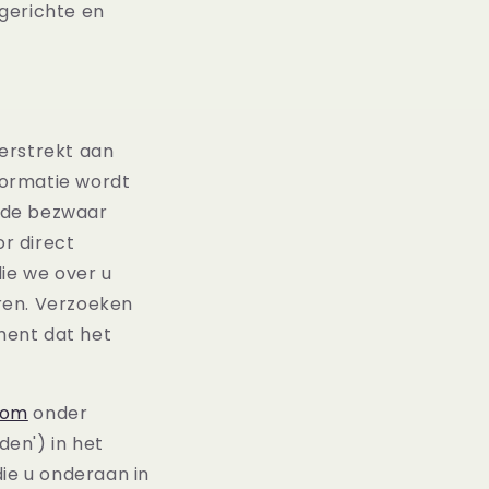
gerichte en
erstrekt aan
formatie wordt
ijde bezwaar
r direct
ie we over u
ren. Verzoeken
oment dat het
com
onder
en') in het
die u onderaan in