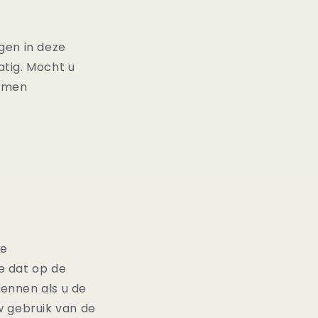
gen in deze
atig. Mocht u
nemen
he
je dat op de
ennen als u de
w gebruik van de