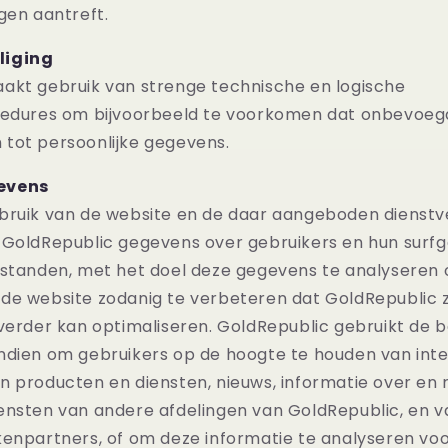
gen aantreft.
liging
akt gebruik van strenge technische en logische
cedures om bijvoorbeeld te voorkomen dat onbevoe
tot persoonlijke gegevens.
evens
bruik van de website en de daar aangeboden dienstve
 GoldRepublic gegevens over gebruikers en hun surf
estanden, met het doel deze gegevens te analyseren
de website zodanig te verbeteren dat GoldRepublic z
 verder kan optimaliseren. GoldRepublic gebruikt de 
ndien om gebruikers op de hoogte te houden van int
n producten en diensten, nieuws, informatie over en
ensten van andere afdelingen van GoldRepublic, en 
kenpartners, of om deze informatie te analyseren vo