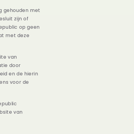
ing gehouden met
luit zijn of
Republic op geen
aat met deze
ite van
tie door
id en de hierin
ens voor de
epublic
bsite van