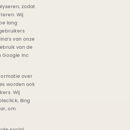
alyseren, zodat
teren. Wij
oe lang
gebruikers
ina’s van onze
ebruik van de
n Google Inc
nformatie over
ies worden ook
ers. Wij
leclick, Bing
jar, om
rde social