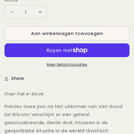
Aantal
Aantal
Aantal
verlagen
verhogen
voor
voor
Aan winkelwagen toevoegen
E-
E-
book:
book:
Van
Van
Goud
Goud
tot
tot
Bitcoin!
Bitcoin!
Meer betalingsopties
Share
Over het e-book:
Precies twee jaar na het uitkomen van
Van Goud
tot Bitcoin!
verschijnt er een geheel
geactualiseerde, derde druk. Intussen is de
geopolitieke situatie in de wereld drastisch