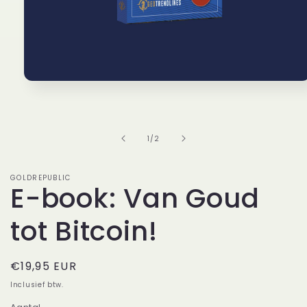
Media
1
openen
in
modaal
van
1
/
2
GOLDREPUBLIC
E-book: Van Goud
tot Bitcoin!
Normale
€19,95 EUR
prijs
Inclusief btw.