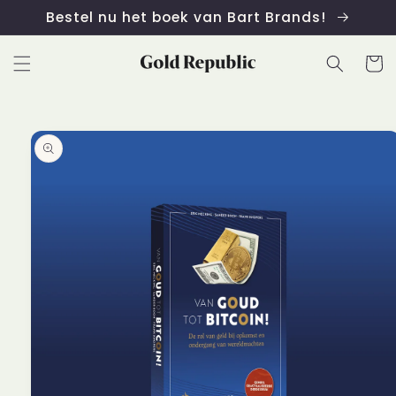
Meteen
Bestel nu het boek van Bart Brands!
naar de
content
Winkelwa
 direct naar
roductinformatie