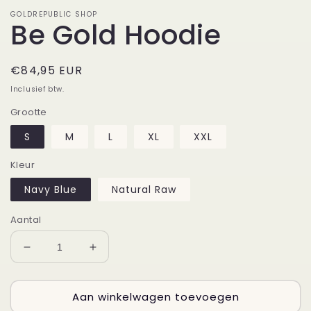
GOLDREPUBLIC SHOP
Be Gold Hoodie
Normale
€84,95 EUR
prijs
Inclusief btw.
Grootte
S
M
L
XL
XXL
Kleur
Navy Blue
Natural Raw
Aantal
Aantal
Aantal
verlagen
verhogen
voor
voor
Aan winkelwagen toevoegen
Be
Be