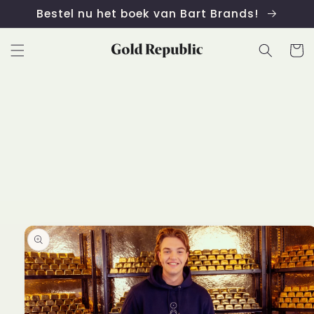
Meteen
Bestel nu het boek van Bart Brands!
naar de
content
Winkelwa
 direct naar
roductinformatie